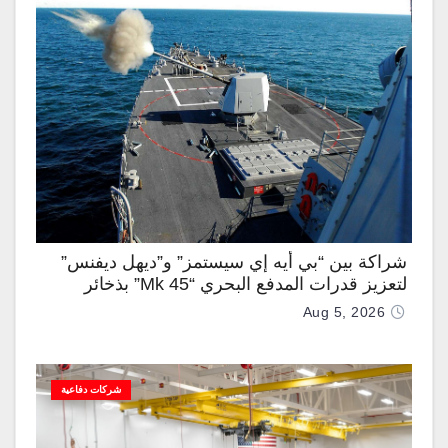
شراكة بين “بي أيه إي سيستمز” و”ديهل ديفنس”
لتعزيز قدرات المدفع البحري “Mk 45” بذخائر
موجهة وصواريخ “IRIS-T”
Aug 5, 2026
شركات دفاعية