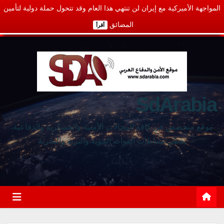
المواجهة الأميركية مع إيران لن تنتهي هذا العام وقد تتحول حملة دولية لتأمين
المضائق
أقرأ
SdArabia
موقع متخصص في كافة المجالات الأمنية والعسكرية والدفاعية،
يغطي نشاطات القوات الجوية والبرية والبحرية