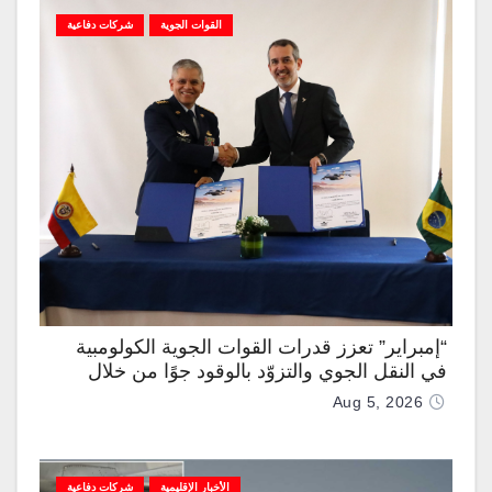
القوات الجوية
شركات دفاعية
“إمبراير” تعزز قدرات القوات الجوية الكولومبية
في النقل الجوي والتزوّد بالوقود جوًا من خلال
تزويدها بطائرتي “كيه سي-390 ميلينيوم”
Aug 5, 2026
الأخبار الإقليمية
شركات دفاعية