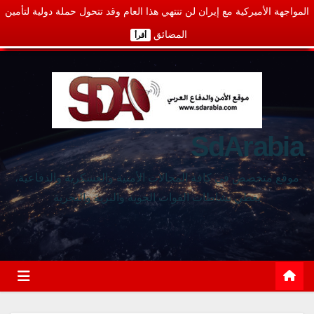
المواجهة الأميركية مع إيران لن تنتهي هذا العام وقد تتحول حملة دولية لتأمين
المضائق
أقرأ
SdArabia
موقع متخصص في كافة المجالات الأمنية والعسكرية والدفاعية،
يغطي نشاطات القوات الجوية والبرية والبحرية