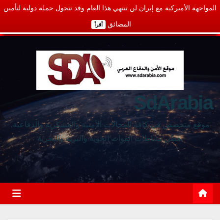
المواجهة الأميركية مع إيران لن تنتهي هذا العام وقد تتحول حملة دولية لتأمين
المضائق
أقرأ
SdArabia
موقع متخصص في كافة المجالات الأمنية والعسكرية والدفاعية،
يغطي نشاطات القوات الجوية والبرية والبحرية