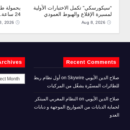
“سيكورسكي” تكمل الاختبارات الأولية
بحمولة طن
لمسيرة الإقلاع والهبوط العمودي
24 ساعة
“نوماد 100”
“TP200”
8, 2026
Aug 8, 2026
Archives
Recent Comments
صلاح الدين الأيوبي
on
Skywire أول نظام ربط
للطائرات المسيّرة يشغّل من المركبات
صلاح الدين الأيوبي
on
النظام المغربي المبتكر
لحماية الدبابات من الصواريخ الموجهة و دبابات
العدو