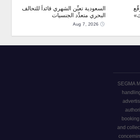
ّع
السعودية تعيِّن الشهري قائداً للتحالف
ك»
البحري متعدِّد الجنسيات
Aug 7, 2026
SEGMA ME 
handling
advertis
author
booking 
and collec
concerni