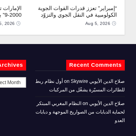
“إمبراير” تعزز قدرات القوات الجوية
الإمارات 
الكولومبية في النقل الجوي والتزوّد
0-9
بالوقود جوًا من خلال تزويدها بطائرتي
المطورة مح
5, 2026
Aug 5, 2026
“كيه سي-390 ميلينيوم”
Archives
Recent Comments
صلاح الدين الأيوبي
on
Skywire أول نظام ربط
للطائرات المسيّرة يشغّل من المركبات
صلاح الدين الأيوبي
on
النظام المغربي المبتكر
لحماية الدبابات من الصواريخ الموجهة و دبابات
العدو