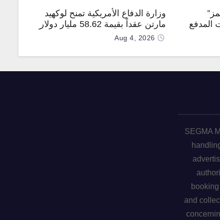
مز”
وزارة الدفاع الأمريكية تمنح لوكهيد
 المدفع
مارتن عقداً بقيمة 58.62 مليار دولار
جهة
لإنتاج صواريخ PAC-3 المطوّرة دعماً
Aug 4, 2026
لـ “ترسانة الحرية”
SEGMA ME 
handling
advertis
author
booking 
and collec
concerni