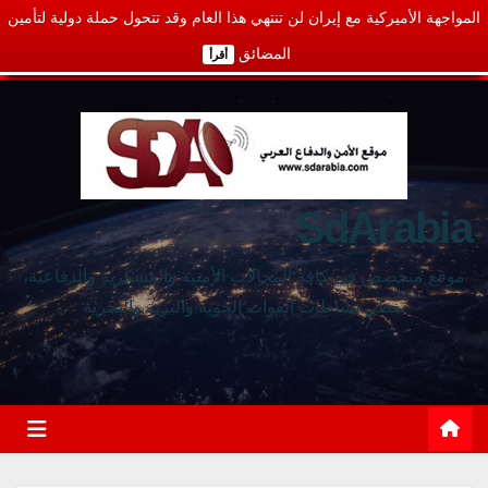
المواجهة الأميركية مع إيران لن تنتهي هذا العام وقد تتحول حملة دولية لتأمين
المضائق
أقرأ
SdArabia
موقع متخصص في كافة المجالات الأمنية والعسكرية والدفاعية،
يغطي نشاطات القوات الجوية والبرية والبحرية