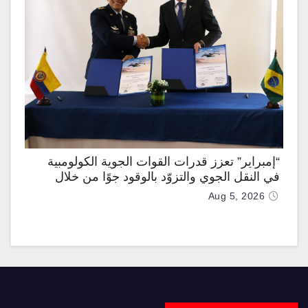
“إمبراير” تعزز قدرات القوات الجوية الكولومبية
في النقل الجوي والتزوّد بالوقود جوًا من خلال
تزويدها بطائرتي “كيه سي-390 ميلينيوم”
Aug 5, 2026