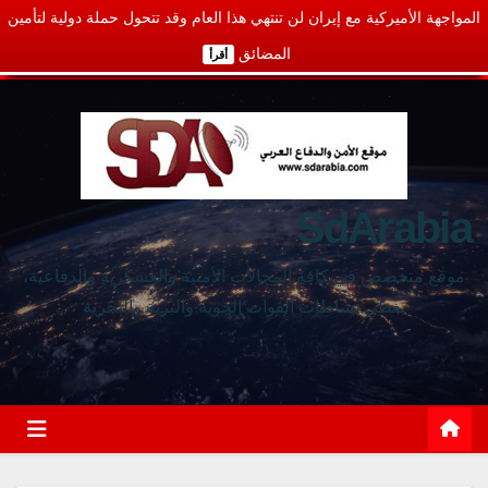
المواجهة الأميركية مع إيران لن تنتهي هذا العام وقد تتحول حملة دولية لتأمين
المضائق
أقرأ
SdArabia
موقع متخصص في كافة المجالات الأمنية والعسكرية والدفاعية،
يغطي نشاطات القوات الجوية والبرية والبحرية