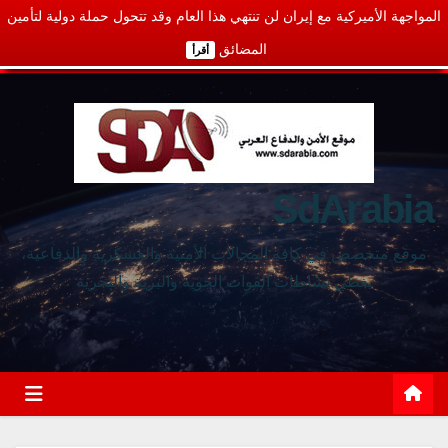
المواجهة الأميركية مع إيران لن تنتهي هذا العام وقد تتحول حملة دولية لتأمين
المضائق
أقرأ
SdArabia
موقع متخصص في كافة المجالات الأمنية والعسكرية والدفاعية،
يغطي نشاطات القوات الجوية والبرية والبحرية