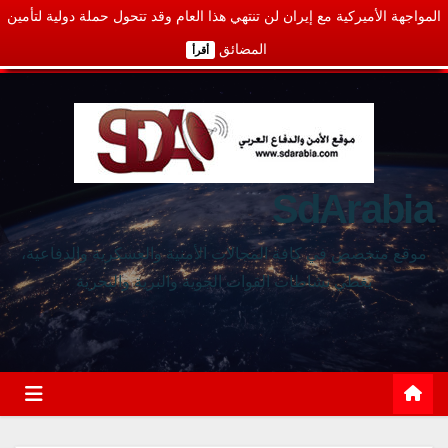
المواجهة الأميركية مع إيران لن تنتهي هذا العام وقد تتحول حملة دولية لتأمين
المضائق
أقرأ
SdArabia
موقع متخصص في كافة المجالات الأمنية والعسكرية والدفاعية،
يغطي نشاطات القوات الجوية والبرية والبحرية