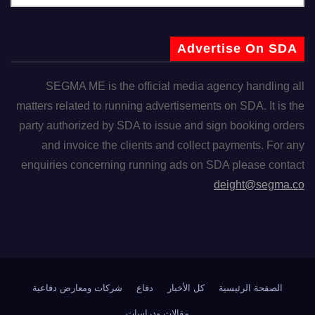
Advertise On SDA
SEGMA ME is the official media agency handling all
matters related to running advertisements on SDA. It is the
party authorized by SDA to issue and sign booking orders
and invoice the clients and collect payments. For any
enquiries concerning running ads on SDA please contact
deight@segma.co
الصفحة الرئيسية
كل الأخبار
دفاع
شركات ومعارض دفاعية
مقالات ودراسات