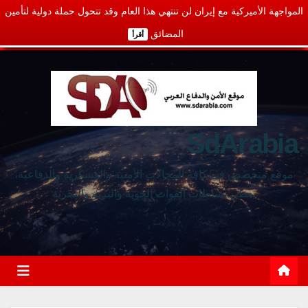
المواجهة الأميركية مع إيران لن تنتهي هذا العام وقد تتحول حملة دولية لتأمين
المضائق
أقرأ
SdArabia
موقع متخصص في كافة المجالات الأمنية والعسكرية والدفاعية،
يغطي نشاطات القوات الجوية والبرية والبحرية