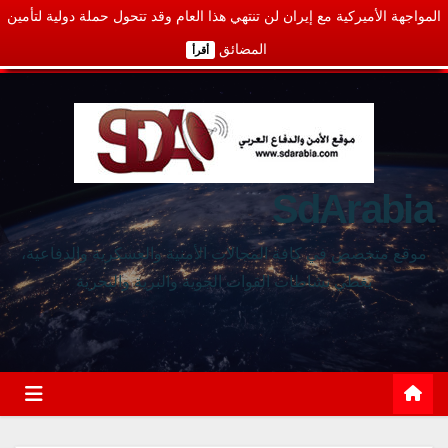
المواجهة الأميركية مع إيران لن تنتهي هذا العام وقد تتحول حملة دولية لتأمين
المضائق
أقرأ
SdArabia
موقع متخصص في كافة المجالات الأمنية والعسكرية والدفاعية،
يغطي نشاطات القوات الجوية والبرية والبحرية