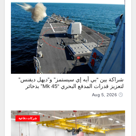
شراكة بين “بي أيه إي سيستمز” و”ديهل ديفنس”
لتعزيز قدرات المدفع البحري “Mk 45” بذخائر
موجهة وصواريخ “IRIS-T”
Aug 5, 2026
شركات دفاعية