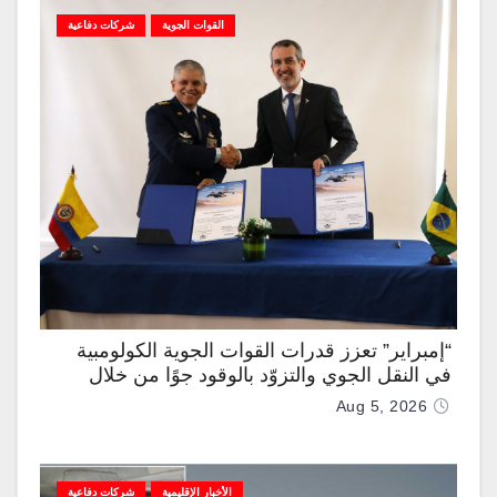
القوات الجوية
شركات دفاعية
“إمبراير” تعزز قدرات القوات الجوية الكولومبية
في النقل الجوي والتزوّد بالوقود جوًا من خلال
تزويدها بطائرتي “كيه سي-390 ميلينيوم”
Aug 5, 2026
الأخبار الإقليمية
شركات دفاعية