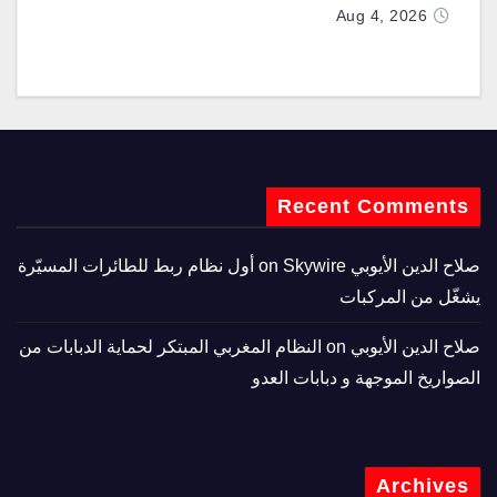
المطوّرة دعماً لـ “ترسانة الحرية”
Aug 4, 2026
Recent Comments
صلاح الدين الأيوبي
on
Skywire أول نظام ربط للطائرات المسيّرة
يشغّل من المركبات
صلاح الدين الأيوبي
on
النظام المغربي المبتكر لحماية الدبابات من
الصواريخ الموجهة و دبابات العدو
Archives