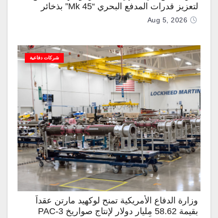
لتعزيز قدرات المدفع البحري “Mk 45” بذخائر
موجهة وصواريخ “IRIS-T”
Aug 5, 2026
شركات دفاعية
وزارة الدفاع الأمريكية تمنح لوكهيد مارتن عقداً
بقيمة 58.62 مليار دولار لإنتاج صواريخ PAC-3