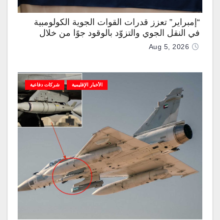
“إمبراير” تعزز قدرات القوات الجوية الكولومبية
في النقل الجوي والتزوّد بالوقود جوًا من خلال
تزويدها بطائرتي “كيه سي-390 ميلينيوم”
Aug 5, 2026
الأخبار الإقليمية
شركات دفاعية