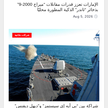
الإمارات تعزز قدرات مقاتلات “ميراج 2000-9”
بذخائر “ثاندر” الذكية المطورة محليًا
Aug 5, 2026
شركات دفاعية
شراكة بين “بي أيه إي سيستمز” و”ديهل ديفنس”