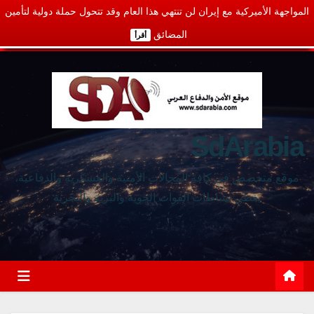
المواجهة الأميركية مع إيران لن تنتهي هذا العام وقد تتحول حملة دولية لتأمين
المضائق
أقرأ
SdArabia
موقع متخصص في كافة المجالات الأمنية والعسكرية والدفاعية،
يغطي نشاطات القوات الجوية والبرية والبحرية