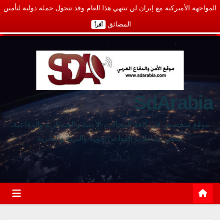
المواجهة الأميركية مع إيران لن تنتهي هذا العام وقد تتحول حملة دولية لتأمين
المضائق
أقرأ
SdArabia
موقع متخصص في كافة المجالات الأمنية والعسكرية والدفاعية،
يغطي نشاطات القوات الجوية والبرية والبحرية