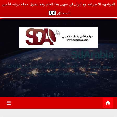
المواجهة الأميركية مع إيران لن تنتهي هذا العام وقد تتحول حملة دولية لتأمين
المضائق
أقرأ
SdArabia
موقع متخصص في كافة المجالات الأمنية والعسكرية والدفاعية،
يغطي نشاطات القوات الجوية والبرية والبحرية