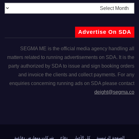
Advertise On SDA
SEGMA ME is the official media agency handling all
matters related to running advertisements on SDA. It is the
party authorized by SDA to issue and sign booking orders
and invoice the clients and collect payments. For any
enquiries concerning running ads on SDA please contact
deight@segma.co
الصفحة الرئيسية
كل الأخبار
دفاع
شركات ومعارض دفاعية