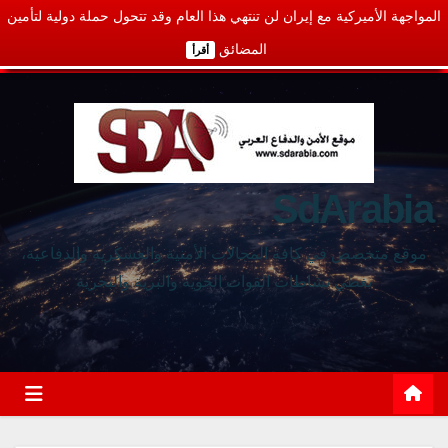
المواجهة الأميركية مع إيران لن تنتهي هذا العام وقد تتحول حملة دولية لتأمين
المضائق
أقرأ
SdArabia
موقع متخصص في كافة المجالات الأمنية والعسكرية والدفاعية،
يغطي نشاطات القوات الجوية والبرية والبحرية