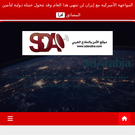
المواجهة الأميركية مع إيران لن تنتهي هذا العام وقد تتحول حملة دولية لتأمين
المضائق
أقرأ
SdArabia
موقع متخصص في كافة المجالات الأمنية والعسكرية والدفاعية،
يغطي نشاطات القوات الجوية والبرية والبحرية