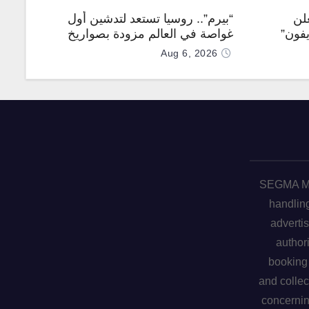
لن
“بيرم”.. روسيا تستعد لتدشين أول
يفون”
غواصة في العالم مزودة بصواريخ
كروز فرط صوتية
Aug 6, 2026
SEGMA ME 
handling
advertis
author
booking 
and collec
concerni