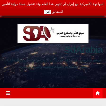
المواجهة الأميركية مع إيران لن تنتهي هذا العام وقد تتحول حملة دولية لتأمين
المضائق
أقرأ
SdArabia
موقع متخصص في كافة المجالات الأمنية والعسكرية والدفاعية،
يغطي نشاطات القوات الجوية والبرية والبحرية