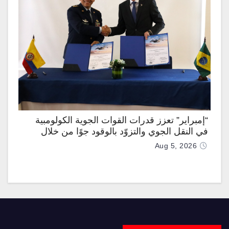
“إمبراير” تعزز قدرات القوات الجوية الكولومبية
في النقل الجوي والتزوّد بالوقود جوًا من خلال
تزويدها بطائرتي “كيه سي-390 ميلينيوم”
Aug 5, 2026