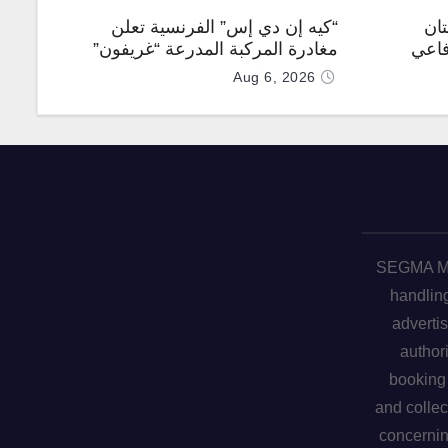
تان
“كيه إن دي إس” الفرنسية تعلن
فاعي
مغادرة المركبة المدرعة “غريفون”
رقم 1000 لخط الإنتاج
Aug 6, 2026
SEGMA ME 
handling
advertis
author
booking 
and collec
concerni