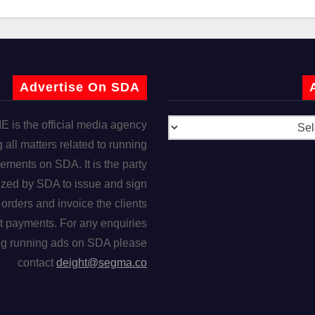
Advertise On SDA
is the official media agency
 all matters related to running
ements on SDA. It is the party
ized by SDA to issue and sign
orders and invoice the clients
t payments. For any enquiries
ng running ads on SDA please
contact
deight@segma.co