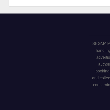
SEGMA ME 
handling
advertis
author
booking 
and collec
concerni