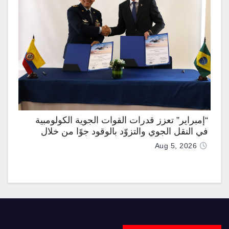
“إمبراير” تعزز قدرات القوات الجوية الكولومبية
في النقل الجوي والتزوّد بالوقود جوًا من خلال
تزويدها بطائرتي “كيه سي-390 ميلينيوم”
Aug 5, 2026