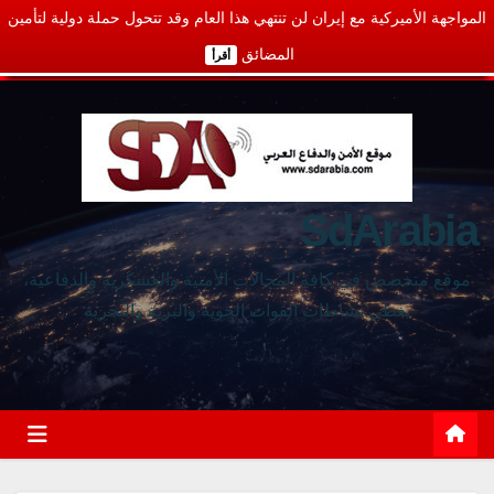
المواجهة الأميركية مع إيران لن تنتهي هذا العام وقد تتحول حملة دولية لتأمين
المضائق
أقرأ
SdArabia
موقع متخصص في كافة المجالات الأمنية والعسكرية والدفاعية،
يغطي نشاطات القوات الجوية والبرية والبحرية