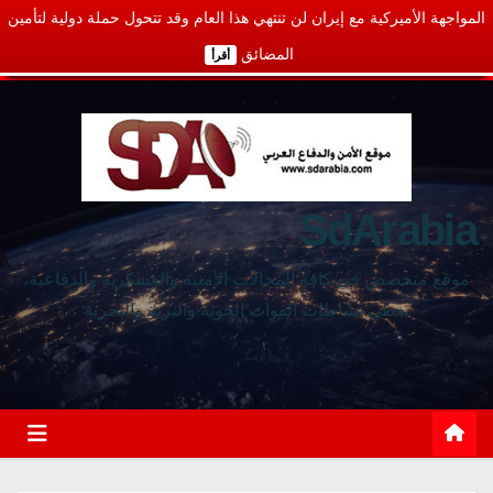
المواجهة الأميركية مع إيران لن تنتهي هذا العام وقد تتحول حملة دولية لتأمين
المضائق
أقرأ
SdArabia
موقع متخصص في كافة المجالات الأمنية والعسكرية والدفاعية،
يغطي نشاطات القوات الجوية والبرية والبحرية