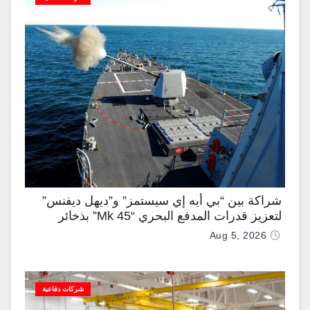
شراكة بين “بي أيه إي سيستمز” و”ديهل ديفنس”
لتعزيز قدرات المدفع البحري “Mk 45” بذخائر
موجهة وصواريخ “IRIS-T”
Aug 5, 2026
شركات دفاعية