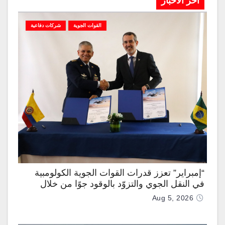
آخر الاخبار
القوات الجوية
شركات دفاعية
“إمبراير” تعزز قدرات القوات الجوية الكولومبية
في النقل الجوي والتزوّد بالوقود جوًا من خلال
تزويدها بطائرتي “كيه سي-390 ميلينيوم”
Aug 5, 2026