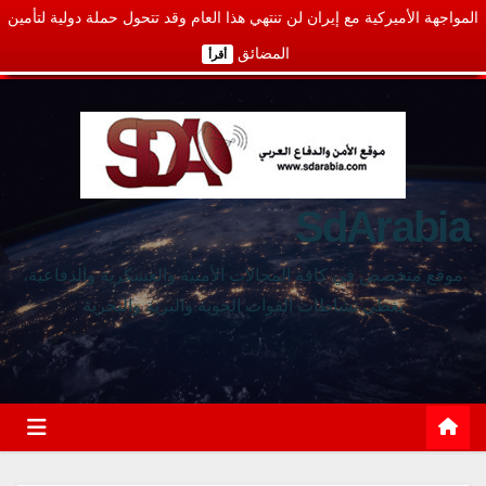
المواجهة الأميركية مع إيران لن تنتهي هذا العام وقد تتحول حملة دولية لتأمين
المضائق
أقرأ
SdArabia
موقع متخصص في كافة المجالات الأمنية والعسكرية والدفاعية،
يغطي نشاطات القوات الجوية والبرية والبحرية