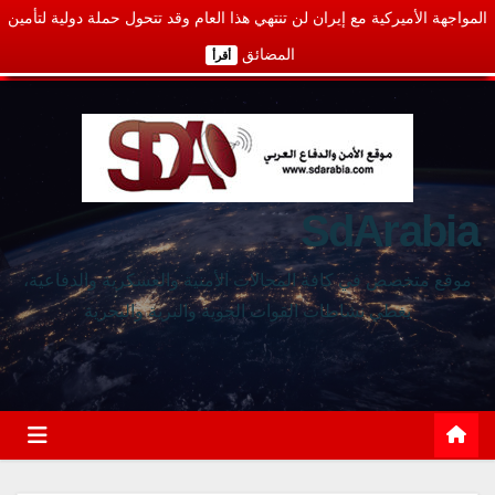
المواجهة الأميركية مع إيران لن تنتهي هذا العام وقد تتحول حملة دولية لتأمين
المضائق
أقرأ
SdArabia
موقع متخصص في كافة المجالات الأمنية والعسكرية والدفاعية،
يغطي نشاطات القوات الجوية والبرية والبحرية