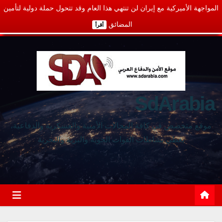
المواجهة الأميركية مع إيران لن تنتهي هذا العام وقد تتحول حملة دولية لتأمين
المضائق
أقرأ
SdArabia
موقع متخصص في كافة المجالات الأمنية والعسكرية والدفاعية،
يغطي نشاطات القوات الجوية والبرية والبحرية