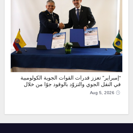
“إمبراير” تعزز قدرات القوات الجوية الكولومبية
في النقل الجوي والتزوّد بالوقود جوًا من خلال
تزويدها بطائرتي “كيه سي-390 ميلينيوم”
Aug 5, 2026