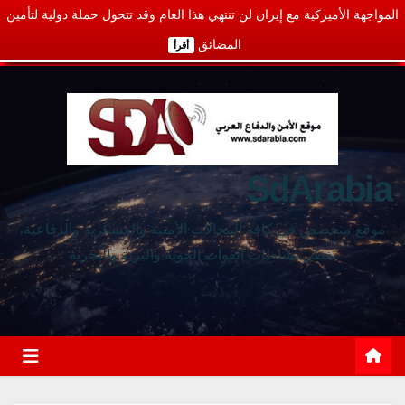
المواجهة الأميركية مع إيران لن تنتهي هذا العام وقد تتحول حملة دولية لتأمين
المضائق
أقرأ
SdArabia
موقع متخصص في كافة المجالات الأمنية والعسكرية والدفاعية،
يغطي نشاطات القوات الجوية والبرية والبحرية