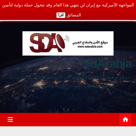
المواجهة الأميركية مع إيران لن تنتهي هذا العام وقد تتحول حملة دولية لتأمين
المضائق
أقرأ
SdArabia
موقع متخصص في كافة المجالات الأمنية والعسكرية والدفاعية،
يغطي نشاطات القوات الجوية والبرية والبحرية