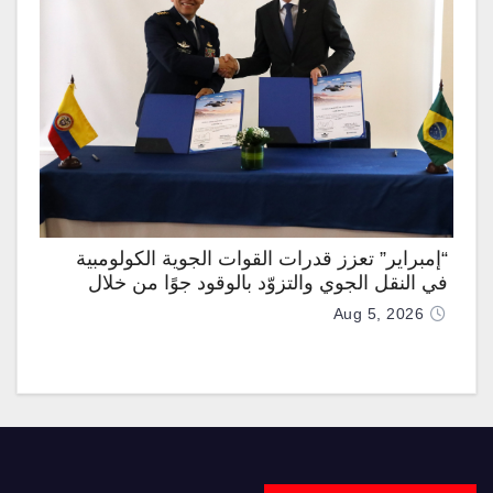
“إمبراير” تعزز قدرات القوات الجوية الكولومبية
في النقل الجوي والتزوّد بالوقود جوًا من خلال
تزويدها بطائرتي “كيه سي-390 ميلينيوم”
Aug 5, 2026