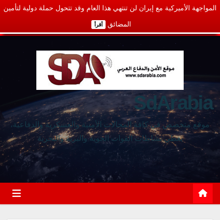
المواجهة الأميركية مع إيران لن تنتهي هذا العام وقد تتحول حملة دولية لتأمين
المضائق
أقرأ
SdArabia
موقع متخصص في كافة المجالات الأمنية والعسكرية والدفاعية،
يغطي نشاطات القوات الجوية والبرية والبحرية