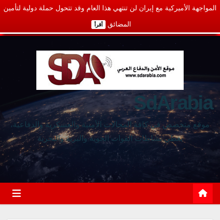
المواجهة الأميركية مع إيران لن تنتهي هذا العام وقد تتحول حملة دولية لتأمين
المضائق
أقرأ
SdArabia
موقع متخصص في كافة المجالات الأمنية والعسكرية والدفاعية،
يغطي نشاطات القوات الجوية والبرية والبحرية