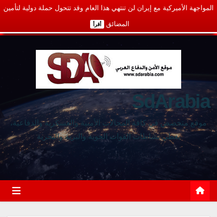
المواجهة الأميركية مع إيران لن تنتهي هذا العام وقد تتحول حملة دولية لتأمين
المضائق
أقرأ
SdArabia
موقع متخصص في كافة المجالات الأمنية والعسكرية والدفاعية،
يغطي نشاطات القوات الجوية والبرية والبحرية