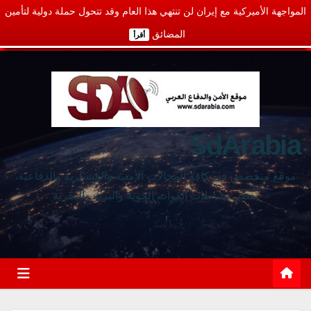
المواجهة الأميركية مع إيران لن تنتهي هذا العام وقد تتحول حملة دولية لتأمين
المضائق
أقرأ
SdArabia
موقع متخصص في كافة المجالات الأمنية والعسكرية والدفاعية،
يغطي نشاطات القوات الجوية والبرية والبحرية