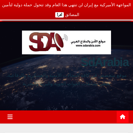
المواجهة الأميركية مع إيران لن تنتهي هذا العام وقد تتحول حملة دولية لتأمين
المضائق
أقرأ
SdArabia
موقع متخصص في كافة المجالات الأمنية والعسكرية والدفاعية،
يغطي نشاطات القوات الجوية والبرية والبحرية