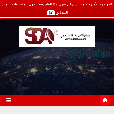
المواجهة الأميركية مع إيران لن تنتهي هذا العام وقد تتحول حملة دولية لتأمين
المضائق
أقرأ
SdArabia
موقع متخصص في كافة المجالات الأمنية والعسكرية والدفاعية،
يغطي نشاطات القوات الجوية والبرية والبحرية