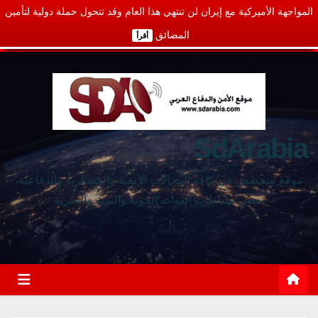
المواجهة الأميركية مع إيران لن تنتهي هذا العام وقد تتحول حملة دولية لتأمين
المضائق
أقرأ
SdArabia
موقع متخصص في كافة المجالات الأمنية والعسكرية والدفاعية،
يغطي نشاطات القوات الجوية والبرية والبحرية