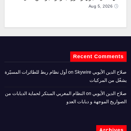
تزويدها بطائرتي “كيه سي-390 ميلينيوم”
Aug 5, 2026
Recent Comments
صلاح الدين الأيوبي
on
Skywire أول نظام ربط للطائرات المسيّرة
يشغّل من المركبات
صلاح الدين الأيوبي
on
النظام المغربي المبتكر لحماية الدبابات من
الصواريخ الموجهة و دبابات العدو
Archives