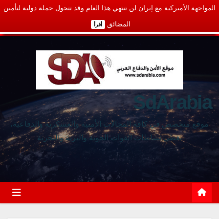
المواجهة الأميركية مع إيران لن تنتهي هذا العام وقد تتحول حملة دولية لتأمين
المضائق
أقرأ
SdArabia
موقع متخصص في كافة المجالات الأمنية والعسكرية والدفاعية،
يغطي نشاطات القوات الجوية والبرية والبحرية