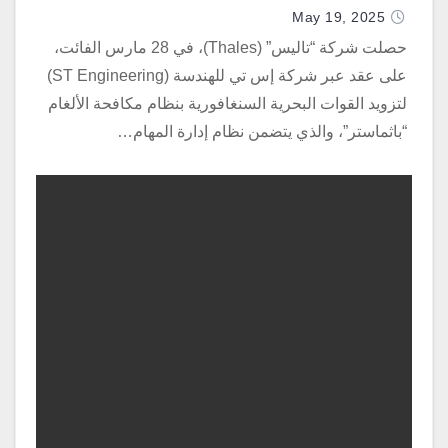
الاصطناعي
May 19, 2025
حصلت شركة “تاليس” (Thales)، في 28 مارس الفائت،
على عقد عبر شركة إس تي للهندسة (ST Engineering)
لتزويد القوات البحرية السنغافورية بنظام مكافحة الألغام
“باثماستر”، والذي يتضمن نظام إدارة المهام…