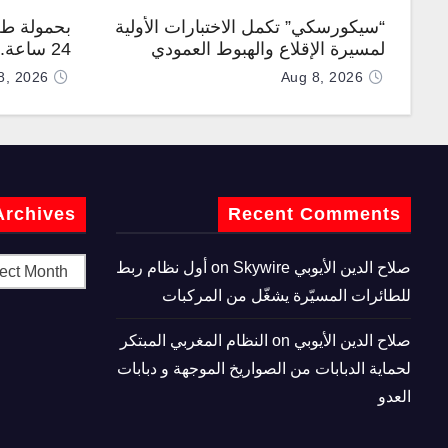
“سيكورسكي” تكمل الاختبارات الأولية
بحمولة طن
لمسيرة الإقلاع والهبوط العمودي
24 ساعة
“نوماد 100”
“TP200”
8, 2026
Aug 8, 2026
Archives
Recent Comments
صلاح الدين الأيوبي
on
Skywire أول نظام ربط
للطائرات المسيّرة يشغّل من المركبات
صلاح الدين الأيوبي
on
النظام المغربي المبتكر
لحماية الدبابات من الصواريخ الموجهة و دبابات
العدو