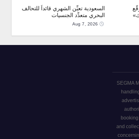
ّع
السعودية تعيِّن الشهري قائداً للتحالف
ك»
البحري متعدِّد الجنسيات
Aug 7, 2026
SEGMA ME 
handling
advertis
author
booking 
and collec
concerni