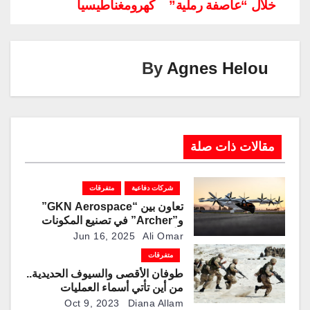
خلال “عاصفة رملية”
كهرومغناطيسياً
Li
dI
a
st
A
b
n
n
m
p
o
k
p
o
By
Agnes Helou
k
مقالات ذات صلة
شركات دفاعية
متفرقات
تعاون بين “GKN Aerospace”
و”Archer” في تصنيع المكونات
الأساسية لهيكل طائرة
Jun 16, 2025
Ali Omar
“Midnight”في بريطانيا
متفرقات
طوفان الأقصى والسيوف الحديدية..
من أين تأتي أسماء العمليات
العسكرية وما سرها؟
Oct 9, 2023
Diana Allam