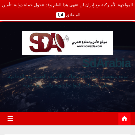
المواجهة الأميركية مع إيران لن تنتهي هذا العام وقد تتحول حملة دولية لتأمين
المضائق
أقرأ
SdArabia
موقع متخصص في كافة المجالات الأمنية والعسكرية والدفاعية،
يغطي نشاطات القوات الجوية والبرية والبحرية