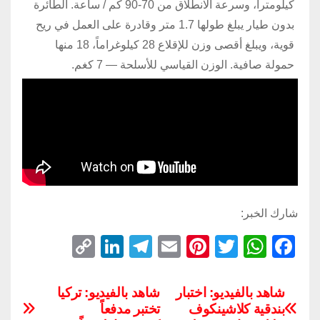
كيلومترا، وسرعة الانطلاق من 70-90 كم / ساعة. الطائرة
بدون طيار يبلغ طولها 1.7 متر وقادرة على العمل في ريح
قوية، ويبلغ أقصى وزن للإقلاع 28 كيلوغراماً، 18 منها
حمولة صافية. الوزن القياسي للأسلحة — 7 كغم.
شارك الخبر:
C
Li
T
E
Pi
T
W
F
o
n
el
m
nt
wi
h
a
p
k
e
ail
er
tt
at
c
شاهد بالفيديو: اختبار
شاهد بالفيديو: تركيا
بندقية كلاشينكوف
تختبر مدفعاً
y
e
gr
e
er
s
e