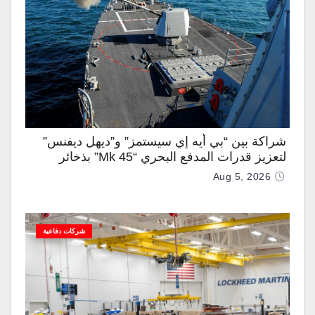
شراكة بين “بي أيه إي سيستمز” و”ديهل ديفنس”
لتعزيز قدرات المدفع البحري “Mk 45” بذخائر
موجهة وصواريخ “IRIS-T”
Aug 5, 2026
شركات دفاعية