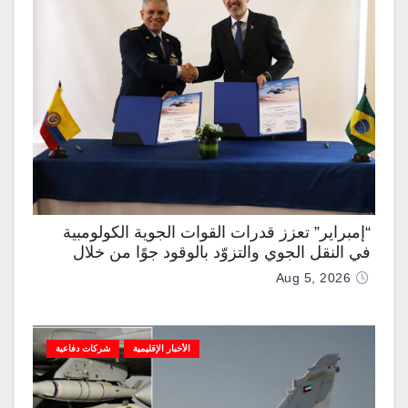
“إمبراير” تعزز قدرات القوات الجوية الكولومبية
في النقل الجوي والتزوّد بالوقود جوًا من خلال
تزويدها بطائرتي “كيه سي-390 ميلينيوم”
Aug 5, 2026
الأخبار الإقليمية
شركات دفاعية