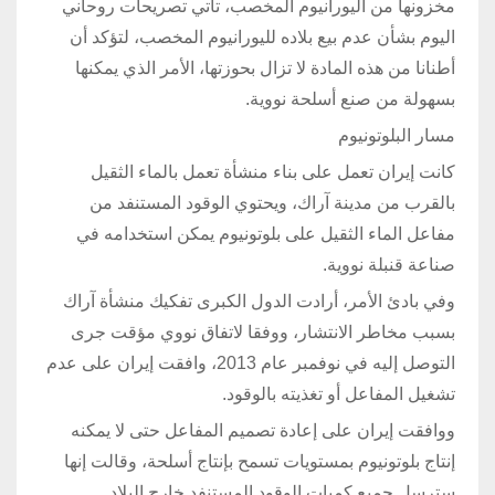
مخزونها من اليورانيوم المخصب، تأتي تصريحات روحاني
اليوم بشأن عدم بيع بلاده لليورانيوم المخصب، لتؤكد أن
أطنانا من هذه المادة لا تزال بحوزتها، الأمر الذي يمكنها
بسهولة من صنع أسلحة نووية.
مسار البلوتونيوم
كانت إيران تعمل على بناء منشأة تعمل بالماء الثقيل
بالقرب من مدينة آراك، ويحتوي الوقود المستنفد من
مفاعل الماء الثقيل على بلوتونيوم يمكن استخدامه في
صناعة قنبلة نووية.
وفي بادئ الأمر، أرادت الدول الكبرى تفكيك منشأة آراك
بسبب مخاطر الانتشار، ووفقا لاتفاق نووي مؤقت جرى
التوصل إليه في نوفمبر عام 2013، وافقت إيران على عدم
تشغيل المفاعل أو تغذيته بالوقود.
ووافقت إيران على إعادة تصميم المفاعل حتى لا يمكنه
إنتاج بلوتونيوم بمستويات تسمح بإنتاج أسلحة، وقالت إنها
سترسل جميع كميات الوقود المستنفد خارج البلاد.