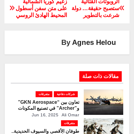
p
k
e
ail
er
tt
at
c
الروبوتات القتالية
زعيم كوريا الشمالية
ستصبح حقيقة… دولة
على متن سفن أسطول
y
e
gr
e
er
s
e
شرعت بالتطوير
المحيط الهادئ الروسي
Li
dI
a
st
A
b
n
n
m
p
o
k
p
o
By
Agnes Helou
k
مقالات ذات صلة
شركات دفاعية
متفرقات
تعاون بين “GKN Aerospace”
و”Archer” في تصنيع المكونات
الأساسية لهيكل طائرة
Jun 16, 2025
Ali Omar
“Midnight”في بريطانيا
متفرقات
طوفان الأقصى والسيوف الحديدية..