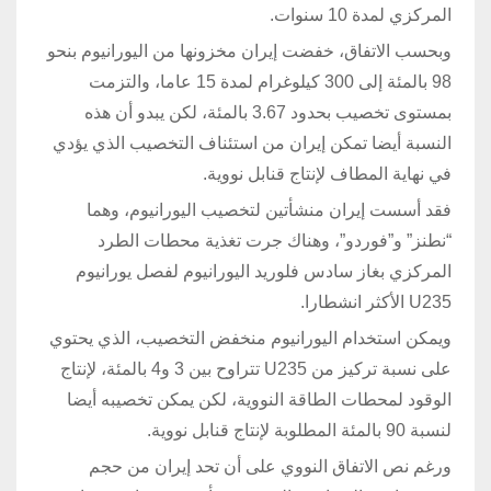
المركزي لمدة 10 سنوات.
وبحسب الاتفاق، خفضت إيران مخزونها من اليورانيوم بنحو
98 بالمئة إلى 300 كيلوغرام لمدة 15 عاما، والتزمت
بمستوى تخصيب بحدود 3.67 بالمئة، لكن يبدو أن هذه
النسبة أيضا تمكن إيران من استئناف التخصيب الذي يؤدي
في نهاية المطاف لإنتاج قنابل نووية.
فقد أسست إيران منشأتين لتخصيب اليورانيوم، وهما
“نطنز” و”فوردو”، وهناك جرت تغذية محطات الطرد
المركزي بغاز سادس فلوريد اليورانيوم لفصل يورانيوم
U235 الأكثر انشطارا.
ويمكن استخدام اليورانيوم منخفض التخصيب، الذي يحتوي
على نسبة تركيز من U235 تتراوح بين 3 و4 بالمئة، لإنتاج
الوقود لمحطات الطاقة النووية، لكن يمكن تخصيبه أيضا
لنسبة 90 بالمئة المطلوبة لإنتاج قنابل نووية.
ورغم نص الاتفاق النووي على أن تحد إيران من حجم