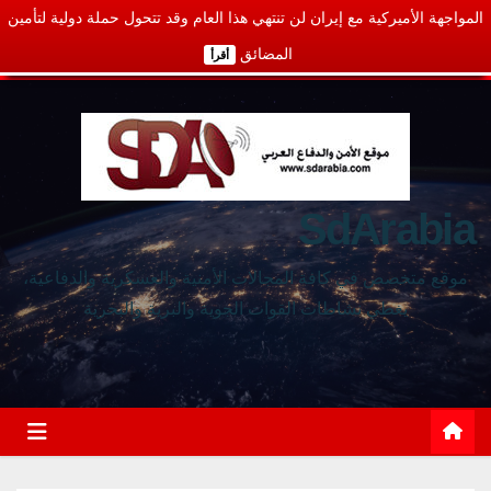
المواجهة الأميركية مع إيران لن تنتهي هذا العام وقد تتحول حملة دولية لتأمين
المضائق
أقرأ
SdArabia
موقع متخصص في كافة المجالات الأمنية والعسكرية والدفاعية،
يغطي نشاطات القوات الجوية والبرية والبحرية