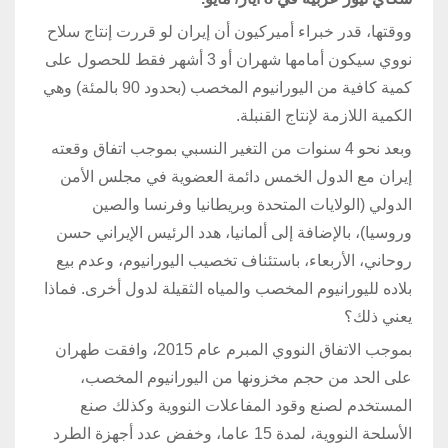
ووقتها، قدر خبراء أميركيون أن إيران لو قررت إنتاج سلاح
نووي سيكون أمامها شهران أو 3 أشهر فقط للحصول على
كمية كافية من اليورانيوم المخصب (بحدود 90 بالمئة) وهي
الكمية اللازمة لإنتاج القنبلة.
وبعد نحو 4 سنوات من التغير النسبي بموجب اتفاق وقعته
إيران مع الدول الخمس دائمة العضوية في مجلس الأمن
الدولي (الولايات المتحدة وبريطانيا وفرنسا والصين
وروسيا)، بالإضافة إلى ألمانيا، هدد الرئيس الإيراني حسن
روحاني، الأربعاء، باستئناف تخصيب اليورانيوم، وعدم بيع
بلاده لليورانيوم المخصب والمياه الثقيلة لدول أخرى. فماذا
يعني ذلك؟
بموجب الاتفاق النووي المبرم عام 2015، وافقت طهران
على الحد من حجم مخزونها من اليورانيوم المخصب،
المستخدم لصنع وقود المفاعلات النووية وكذلك صنع
الأسلحة النووية، لمدة 15 عاما، وخفض عدد أجهزة الطرد