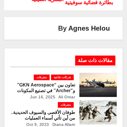
بطائرة فضائية سوفيتية
Li
dI
a
st
A
b
n
n
m
p
o
k
p
o
By
Agnes Helou
k
مقالات ذات صلة
شركات دفاعية
متفرقات
تعاون بين “GKN Aerospace”
و”Archer” في تصنيع المكونات
الأساسية لهيكل طائرة
Jun 16, 2025
Ali Omar
“Midnight”في بريطانيا
متفرقات
طوفان الأقصى والسيوف الحديدية..
من أين تأتي أسماء العمليات
العسكرية وما سرها؟
Oct 9, 2023
Diana Allam