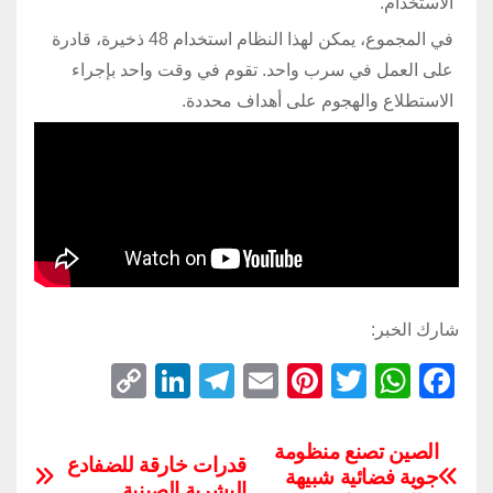
الاستخدام.
في المجموع، يمكن لهذا النظام استخدام 48 ذخيرة، قادرة
على العمل في سرب واحد. تقوم في وقت واحد بإجراء
الاستطلاع والهجوم على أهداف محددة.
شارك الخبر:
C
Li
T
E
Pi
T
W
F
o
n
el
m
nt
wi
h
a
p
k
e
ail
er
tt
at
c
الصين تصنع منظومة
قدرات خارقة للضفادع
جوية فضائية شبيهة
y
e
gr
e
er
s
e
البشرية الصينية