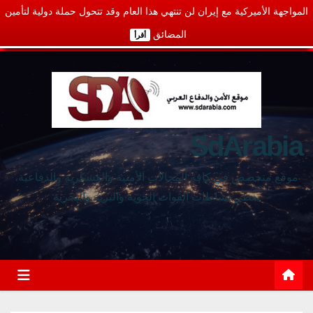
المواجهة الأميركية مع إيران لن تنتهي هذا العام وقد تتحول حملة دولية لتأمين
المضائق
أقرأ
SdArabia
موقع متخصص في كافة المجالات الأمنية والعسكرية والدفاعية،
يغطي نشاطات القوات الجوية والبرية والبحرية