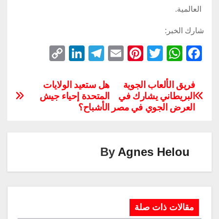
العالمية.
شارك الخبر:
C
Li
T
E
Pi
T
W
F
o
n
el
m
nt
wi
h
a
p
k
e
ail
er
tt
at
c
فريق الألعاب الجوية
هل ستعيد الولايات
البريطاني يشارك في
المتحدة إحياء جيش
y
e
gr
e
er
s
e
العرض الجوي في مصر
الأشباح؟
Li
dI
a
st
A
b
n
n
m
p
o
k
p
o
By
Agnes Helou
k
مقالات ذات صلة