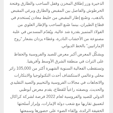
الذخيرة وزر إطلاق المخزن وقفل الساحب والطارق وفتحة
الخرطوش والفاصل بين المقبض والطارق وبرغي المقبض
بالذهب، وصُنع إطار المقبض من خليط معادن يُستخدم في
قطاع الطيران، بينما صُنع الساحب والإطار العلوي من
الفولاذ المتميز بقدرة شد عالية. ويُقدّم المسدس في علبة
مصنوعة من الأخشاب النادرة، وغطاء يزدان بشعار “روح
الإماراتيين” بالخط الديواني.
ويشكّل المعرض أكبر معرض للصيد والفروسية والحفاظ
على التراث في منطقة الشرق الأوسط وأفريقيا.
وتستقطب الفعالية السنوية الشهيرة أكثر من 105,000 زائر
محلي وعالمي لاستكشاف أحدث التكنولوجيا والابتكارات
والاتجاهات في مجالات الفروسية والتخييم والصيد التقليدي
والحديث. وبصفته راعياً للقطاع، يقدم معرض أبوظبي
الدولي للصيد والفروسية لعام 2022 فرصة لشركة كراكال
لتعميق تقاربها مع شعب دولة الإمارات، وإبراز أسلحتها
الخفيفة الرائدة، وإلقاء الضوء على حضورها وسمعتها