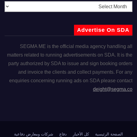
Advertise On SDA
SEGMA ME is the official media agency handling all
matters related to running advertisements on SDA. It is the
party authorized by SDA to issue and sign booking orders
and invoice the clients and collect payments. For any
enquiries concerning running ads on SDA please contact
deight@segma.co
الصفحة الرئيسية
كل الأخبار
دفاع
شركات ومعارض دفاعية