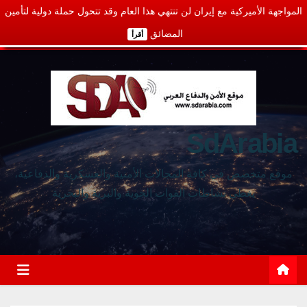
المواجهة الأميركية مع إيران لن تنتهي هذا العام وقد تتحول حملة دولية لتأمين
المضائق
أقرأ
SdArabia
موقع متخصص في كافة المجالات الأمنية والعسكرية والدفاعية،
يغطي نشاطات القوات الجوية والبرية والبحرية