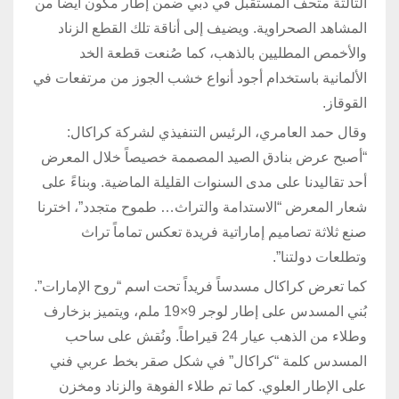
الثالثة متحف المستقبل في دبي ضمن إطار مكون أيضاً من
المشاهد الصحراوية. ويضيف إلى أناقة تلك القطع الزناد
والأخمص المطليين بالذهب، كما صُنعت قطعة الخد
الألمانية باستخدام أجود أنواع خشب الجوز من مرتفعات في
القوقاز.
وقال حمد العامري، الرئيس التنفيذي لشركة كراكال:
“أصبح عرض بنادق الصيد المصممة خصيصاً خلال المعرض
أحد تقاليدنا على مدى السنوات القليلة الماضية. وبناءً على
شعار المعرض “الاستدامة والتراث… طموح متجدد”، اخترنا
صنع ثلاثة تصاميم إماراتية فريدة تعكس تماماً تراث
وتطلعات دولتنا”.
كما تعرض كراكال مسدساً فريداً تحت اسم “روح الإمارات”.
بُني المسدس على إطار لوجر 9×19 ملم، ويتميز بزخارف
وطلاء من الذهب عيار 24 قيراطاً. ونُقش على ساحب
المسدس كلمة “كراكال” في شكل صقر بخط عربي فني
على الإطار العلوي. كما تم طلاء الفوهة والزناد ومخزن