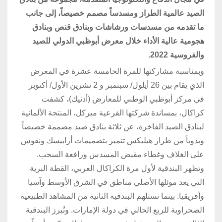
الصيد عالمية الطراز ومسدساً مصمم خصيصاً، إلى جانب
ما تقدمه من مسدسات ورشاشات وبنادق قنص وبنادق
هجومية عالية الأداء خلال معرض أبوظبي الدولي للصيد
والفروسية 2022.
وبمناسبة مشاركتها للمرة الخامسة عشرة في المعرض
الذي يقام بين 26 أيلول/ سبتمبر و 2 تشرين الأول/ أكتوبر
في مركز أبوظبي الوطني للمعارض (أدنيك)، كشفت
كراكال، بمساندة شركتها الفرعية ميركل، المنتجة الألمانية
لبنادق الصيد الفاخرة، عن ثلاثة بنادق صيد مصممة خصيصاً
ويدوياً من طراز هيليكس تتميز بتصميمات أرابيسك ونقوش
على الغلاف وغطاء مقبض المسدس ورافعة السحب.
وتظهر البندقية لأول مرة الكراكال العربي، القطة البرية
التي يعد موئلها الأصلي مناطق في الشرق الأوسط وآسيا
وأفريقيا. بينما تستلهم البندقية الثانية من المشاهد الطبيعية
الصحراوية للربع الخالي في دولة الإمارات. وتُبرز البندقية