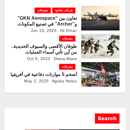
شركات دفاعية
متفرقات
تعاون بين “GKN Aerospace”
و”Archer” في تصنيع المكونات
الأساسية لهيكل طائرة
Jun 16, 2025
Ali Omar
“Midnight”في بريطانيا
متفرقات
طوفان الأقصى والسيوف الحديدية..
من أين تأتي أسماء العمليات
العسكرية وما سرها؟
Oct 9, 2023
Diana Allam
متفرقات
أضخم 5 موازنات دفاعية في أفريقيا
May 2, 2023
Agnes Helou
Search