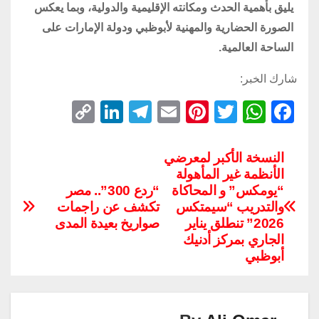
يليق بأهمية الحدث ومكانته الإقليمية والدولية، وبما يعكس
الصورة الحضارية والمهنية لأبوظبي ودولة الإمارات على
الساحة العالمية.
شارك الخبر:
C
Li
T
E
Pi
T
W
F
o
n
el
m
nt
wi
h
a
p
k
e
ail
er
tt
at
c
النسخة الأكبر لمعرضي
الأنظمة غير المأهولة
y
e
gr
e
er
s
e
“يومكس” و المحاكاة
“ردع 300”.. مصر
Li
dI
a
st
A
b
والتدريب “سيمتكس
تكشف عن راجمات
n
n
m
p
o
2026” تنطلق يناير
صواريخ بعيدة المدى
الجاري بمركز أدنيك
k
p
o
أبوظبي
k