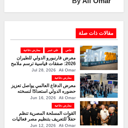
By
Ali Omar
مقالات ذات صلة
خاص
علي عمر
معارض دفاعية
معرض فارنبورو الدولي للطيران
2026: صفقات قياسية ترسم ملامح
مرحلة جديدة لقطاعات الطيران
Jul 28, 2026
Ali Omar
والدفاع والفضاء
معارض دفاعية
معرض الدفاع العالمي يواصل تعزيز
حضوره الدولي استعدادًا لنسخته
الرابعة عام 2028
Jun 16, 2026
Ali Omar
معارض دفاعية
القوات المسلحة المصرية تنظم
حفلاً للتعريف بتنظيم مصر فعاليات
النسخة الثانية من معرض العلمين
Jun 12, 2026
Ali Omar