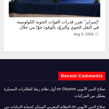
“إمبراير” تعزز قدرات القوات الجوية الكولومبية
في النقل الجوي والتزوّد بالوقود جوًا من خلال
تزويدها بطائرتي “كيه سي-390 ميلينيوم”
Aug 5, 2026
Recent Comments
صلاح الدين الأيوبي
on
Skywire أول نظام ربط للطائرات المسيّرة
يشغّل من المركبات
صلاح الدين الأيوبي
on
النظام المغربي المبتكر لحماية الدبابات من