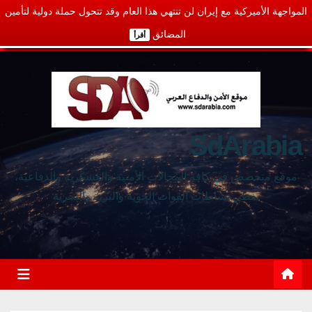
المواجهة الأميركية مع إيران لن تنتهي هذا العام وقد تتحول حملة دولية لتأمين
المضائق
أقرأ
SdArabia
موقع متخصص في كافة المجالات الأمنية والعسكرية والدفاعية،
يغطي نشاطات القوات الجوية والبرية والبحرية