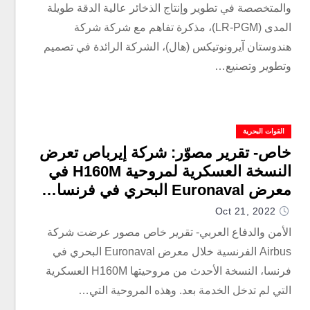
والمتخصصة في تطوير وإنتاج الذخائر عالية الدقة طويلة
المدى (LR-PGM)، مذكرة تفاهم مع شركة شركة
هندوستان آيرونوتيكس (هال)، الشركة الرائدة في تصميم
وتطوير وتصنيع…
القوات البحرية
خاص- تقرير مصوّر: شركة إيرباص تعرض
النسخة العسكرية لمروحية H160M في
معرض Euronaval البحري في فرنسا…
بماذا تتميّز؟
Oct 21, 2022
الأمن والدفاع العربي- تقرير خاص مصور عرضت شركة
Airbus الفرنسية خلال معرض Euronaval البحري في
فرنسا، النسخة الأحدث من مروحيتها H160M العسكرية
التي لم تدخل الخدمة بعد. وهذه المروحية التي…