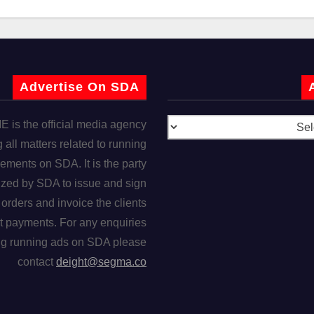
Advertise On SDA
is the official media agency
 all matters related to running
ements on SDA. It is the party
ized by SDA to issue and sign
orders and invoice the clients
t payments. For any enquiries
ng running ads on SDA please
contact
deight@segma.co