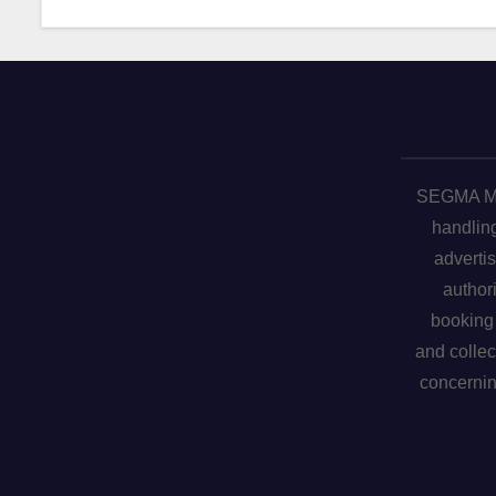
SEGMA ME 
handling
advertis
author
booking 
and collec
concerni