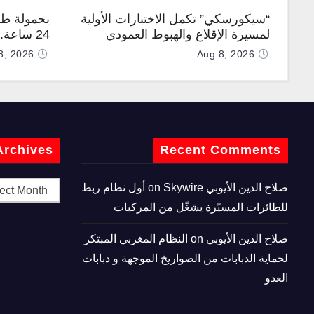
“سيكورسكي” تكمل الاختبارات الأولية
بحمولة طن
لمسيرة الإقلاع والهبوط العمودي
24 ساعة
“نوماد 100”
“TP200”
8, 2026
Aug 8, 2026
Archives
Recent Comments
صلاح الدين الأيوبي
on
Skywire أول نظام ربط
للطائرات المسيّرة يشغّل من المركبات
صلاح الدين الأيوبي
on
النظام المغربي المبتكر
لحماية الدبابات من الصواريخ الموجهة و دبابات
العدو