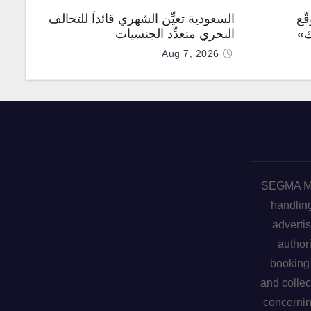
ّع
السعودية تعيِّن الشهري قائداً للتحالف
ك»
البحري متعدِّد الجنسيات
Aug 7, 2026
SEGMA ME 
handling
advertis
author
booking 
and collec
concerni