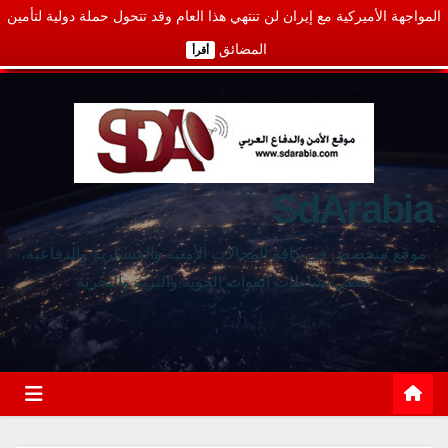
المواجهة الأميركية مع إيران لن تنتهي هذا العام وقد تتحول حملة دولية لتأمين
المضائق
أقرأ
SdArabia
موقع متخصص في كافة المجالات الأمنية والعسكرية والدفاعية،
يغطي نشاطات القوات الجوية والبرية والبحرية