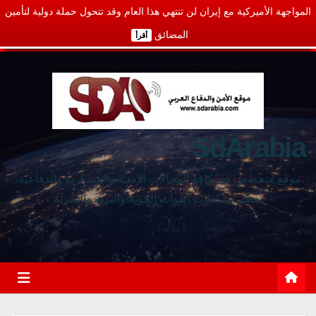
المواجهة الأميركية مع إيران لن تنتهي هذا العام وقد تتحول حملة دولية لتأمين
المضائق
أقرأ
SdArabia
موقع متخصص في كافة المجالات الأمنية والعسكرية والدفاعية،
يغطي نشاطات القوات الجوية والبرية والبحرية