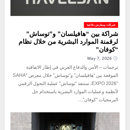
شركات ومعارض دفاعية
شراكة بين “هافيلسان” و”توساش”
لرقمنة الموارد البشرية من خلال نظام
“كوفان”
May 7, 2026
ترجمات – الأمن والدفاع العربي في إطار الاتفاقية
الموقعة بين “هافيلسان” و”توساش” خلال معرض “SAHA
EXPO 2026″، ستنفذ “توساش” عملية التحول الرقمي
لأنظمة وعمليات الموارد البشرية باستخدام حل
البرمجيات “كوفان”…