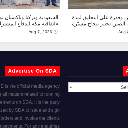
 وقدرة على التحليق لمدة
السعودية وتركيا وباكستان توق
.. الصين تختبر بنجاح مسيّرة
«اتفاقية مكة للدفاع المشتر
Aug 7, 2026
Aug 
Advertise On SDA
is the official media agency
 all matters related to running
ements on SDA. It is the party
ized by SDA to issue and sign
orders and invoice the clients
t payments. For any enquiries