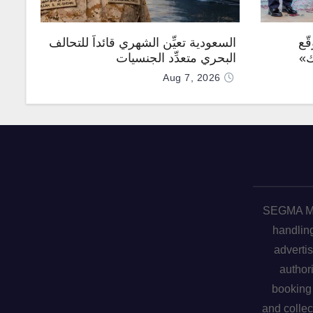
ّع
السعودية تعيِّن الشهري قائداً للتحالف
ك»
البحري متعدِّد الجنسيات
Aug 7, 2026
SEGMA ME 
handling
advertis
author
booking 
and collec