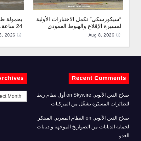
“سيكورسكي” تكمل الاختبارات الأولية
بحمولة طن
لمسيرة الإقلاع والهبوط العمودي
24 ساعة
“نوماد 100”
“TP200”
8, 2026
Aug 8, 2026
Archives
Recent Comments
صلاح الدين الأيوبي
on
Skywire أول نظام ربط
للطائرات المسيّرة يشغّل من المركبات
صلاح الدين الأيوبي
on
النظام المغربي المبتكر
لحماية الدبابات من الصواريخ الموجهة و دبابات
العدو