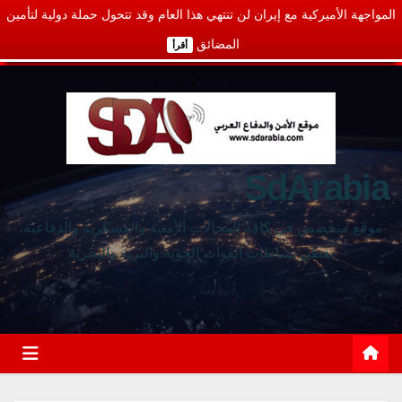
المواجهة الأميركية مع إيران لن تنتهي هذا العام وقد تتحول حملة دولية لتأمين
المضائق
أقرأ
SdArabia
موقع متخصص في كافة المجالات الأمنية والعسكرية والدفاعية،
يغطي نشاطات القوات الجوية والبرية والبحرية