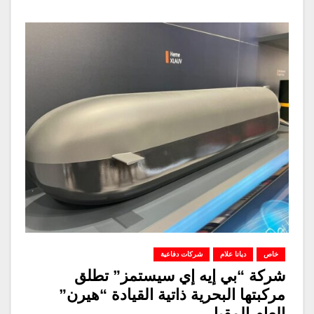
خاص
ديانا علام
شركات دفاعية
شركة “بي إيه إي سيستمز” تطلق
مركبتها البحرية ذاتية القيادة “هيرن”
العام المقبل