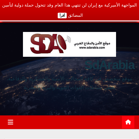
المواجهة الأميركية مع إيران لن تنتهي هذا العام وقد تتحول حملة دولية لتأمين
المضائق
أقرأ
SdArabia
موقع متخصص في كافة المجالات الأمنية والعسكرية والدفاعية،
يغطي نشاطات القوات الجوية والبرية والبحرية