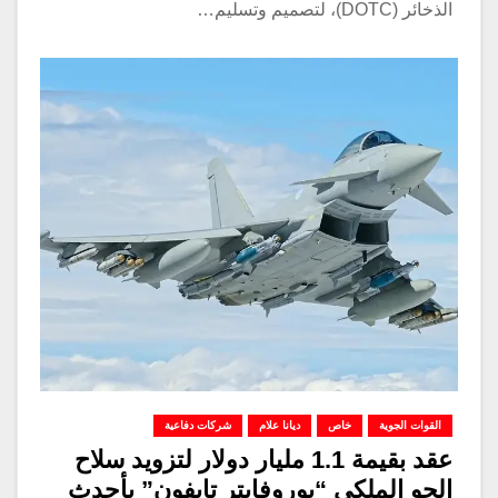
الذخائر (DOTC)، لتصميم وتسليم…
القوات الجوية
خاص
ديانا علام
شركات دفاعية
عقد بقيمة 1.1 مليار دولار لتزويد سلاح
الجو الملكي “يوروفايتر تايفون” بأحدث